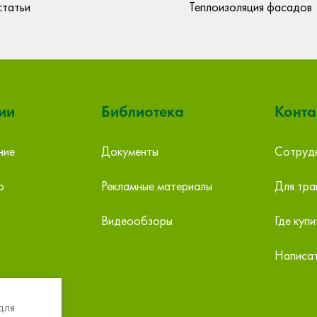
статьи
Теплоизоляция фасадов
ии
Библиотека
Конта
ние
Документы
Сотрудн
инбург
МСК-Строительные Технологии, склад,
ОБИ 
о
Рекламные материалы
Для тра
ООО
езд,10А
Екате
Екатеринбург ул. 11-я Самородная, 1
(ТЦ 
Видеообзоры
Где купи
тел: +7 (343) 385-60-29
тел: 
info@mskct.ru
info@
Написат
для