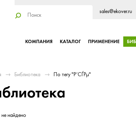
sales@ekover.ru
КОМПАНИЯ
КАТАЛОГ
ПРИМЕНЕНИЕ
БИ
я
Библиотека
По тегу "Р’СЃРµ"
иблиотека
 не найдено