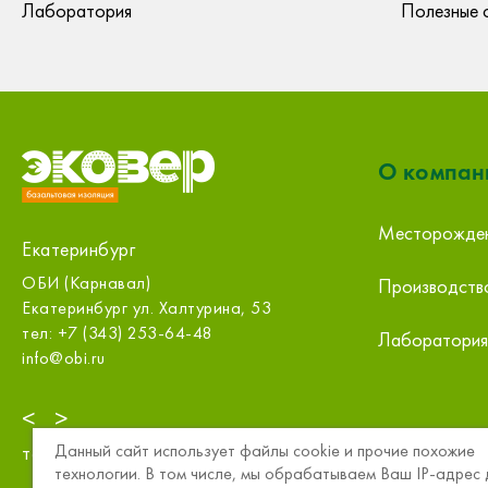
Лаборатория
Полезные 
О компан
Месторожде
Екатеринбург
ООО «СтройПлатформа», Екатер
Производств
 Халтурина, 53
Екатеринбург Промышленный про
3-64-48
тел: +7 (343) 226-71-45
Лаборатория
sale@m.splatforma.ru
<
>
Данный сайт использует файлы cookie и прочие похожие
тел:
8 (800) 234-15-57
технологии. В том числе, мы обрабатываем Ваш IP-адрес 