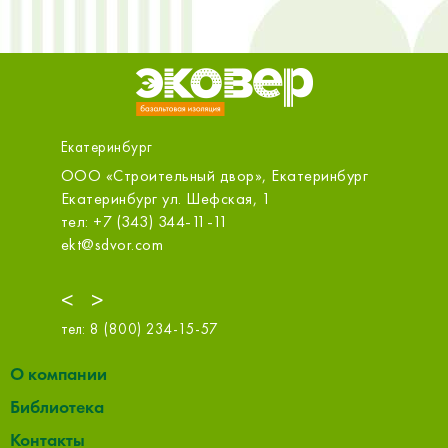
Екатеринбург
ад,
ООО «Строительный двор», Екатеринбург
ОБИ (Ка
Екатеринбург ул. Шефская, 1
Екатери
1
тел: +7 (343) 344-11-11
тел: +7
ekt@sdvor.com
info@obi
<
>
тел:
8 (800) 234-15-57
О компании
Библиотека
Контакты