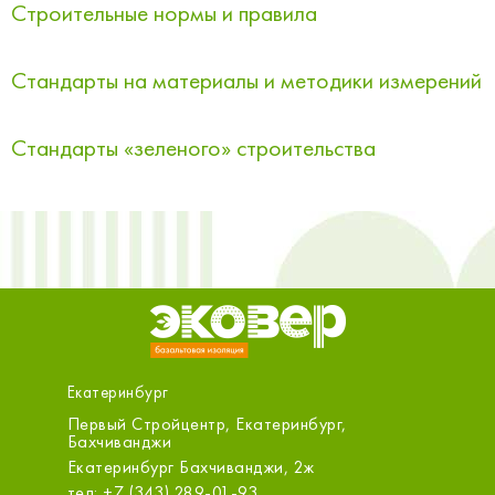
Строительные нормы и правила
Стандарты на материалы и методики измерений
Стандарты «зеленого» строительства
Екатеринбург
бург
Первый Стройцентр, Екатеринбург,
ОБИ (Ме
Бахчиванджи
д,10А
Екатери
Екатеринбург Бахчиванджи, 2ж
(ТЦ МЕГ
тел: +7 (343) 289-01-93
тел: +7