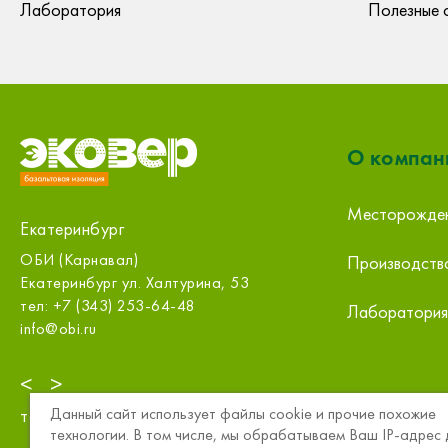
Лаборатория
Полезные 
О компан
Месторожде
Екатеринбург
г
ОБИ (Карнавал)
ООО «Строй
Производств
Екатеринбург ул. Халтурина, 53
Екатеринбург 
оф.314
тел: +7 (343) 253-64-48
Лаборатория
тел: +7 (343)
info@obi.ru
sale@m.splatf
<
>
Данный сайт использует файлы cookie и прочие похожие
тел:
8 (800) 234-15-57
технологии. В том числе, мы обрабатываем Ваш IP-адрес 