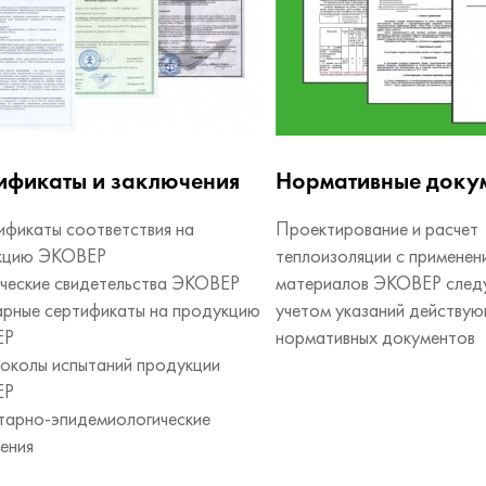
ификаты и заключения
Нормативные доку
ификаты соответствия на
Проектирование и расчет
кцию ЭКОВЕР
теплоизоляции с применен
ические свидетельства ЭКОВЕР
материалов ЭКОВЕР следу
рные сертификаты на продукцию
учетом указаний действу
ЕР
нормативных документов
околы испытаний продукции
ЕР
тарно-эпидемиологические
ения