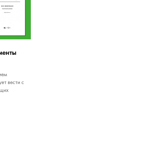
менты
ием
ет вести с
ющих