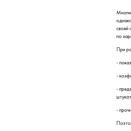
Многие
однако
своей 
по хар
При ра
- пока
- коэф
- пред
штукат
- проч
Поэтом