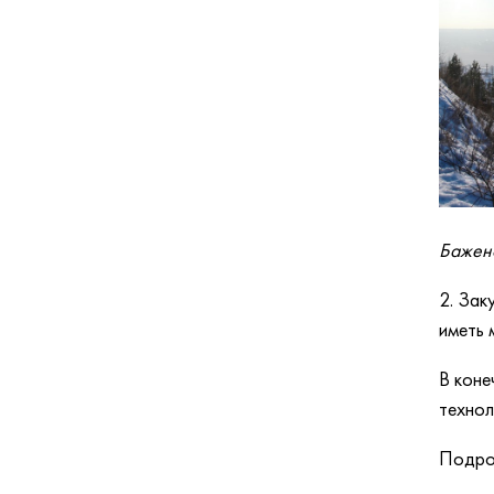
Бажено
2. Зак
иметь 
В коне
технол
Подроб