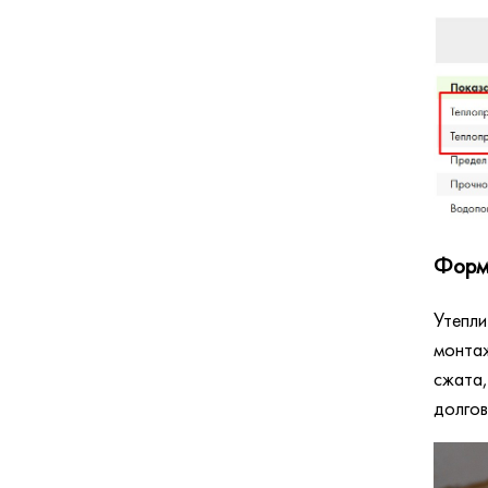
Форм
Утепли
монтаж
сжата,
долгов