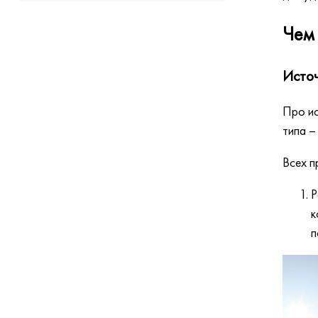
Чем 
Источ
Про ис
типа –
Всех п
Р
к
п