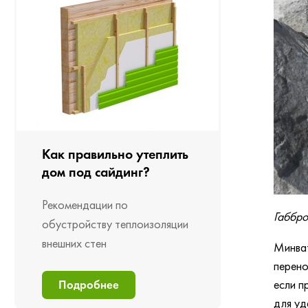
Как правильно утеплить
дом под сайдинг?
Рекомендации по
Габбро
обустройству теплоизоляции
внешних стен
Минват
перено
если п
Подробнее
для уд