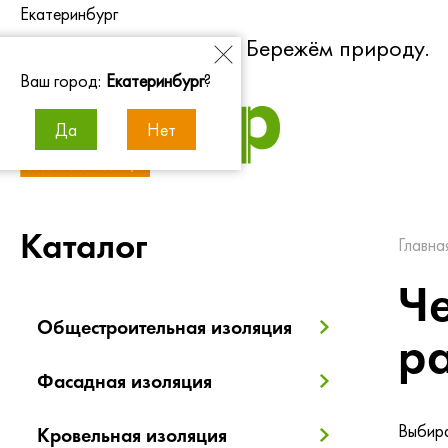
Екатеринбург
Экономим энергию. Бережём природу.
Ваш город:
Екатеринбург
?
Да
Нет
Каталог
Главна
Че
Общестроительная изоляция
р
Фасадная изоляция
Выбира
Кровельная изоляция