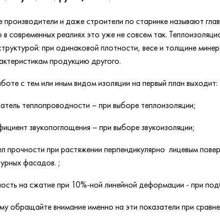
 производители и даже строители по старинке называют глав
 в современных реалиях это уже не совсем так. Теплоизоляци
структурой: при одинаковой плотности, весе и толщине мин
актеристикам продукцию другого.
боте с тем или иным видом изоляции на первый план выходит:
затель теплопроводности – при выборе теплоизоляции;
фициент звукопоглощения – при выборе звукоизоляции;
ел прочности при растяжении перпендикулярно лицевым повер
урных фасадов. ;
ность на сжатие при 10%-ной линейной деформации - при подб
у обращайте внимание именно на эти показатели при сравне