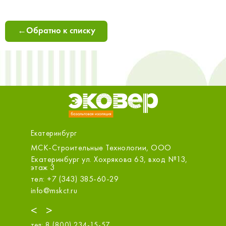
←
Обратно к списку
Екатеринбург
нбург
МСК-Строительные Технологии, ООО
Первый 
Белинск
Екатеринбург ул. Хохрякова 63, вход №13,
этаж 3
Екатерин
тел: +7 (343) 385-60-29
тел: +7 
info@mskct.ru
zakaz@1s
<
>
тел:
8 (800) 234-15-57