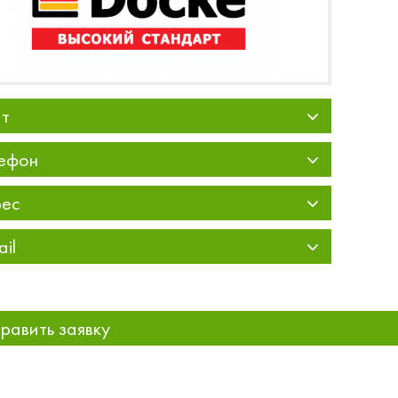
т
ефон
ес
ail
равить заявку