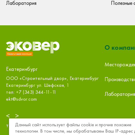
Лаборатория
Полезные 
О компан
Месторожде
Екатеринбург
ООО «Строительный двор», Екатеринбург
Первый Строй
Производств
Белинского
Екатеринбург ул. Шефская, 1
Екатеринбург 
тел: +7 (343) 344-11-11
Лаборатория
тел: +7 (343)
ekt@sdvor.com
zakaz@1sc.sat
<
>
Данный сайт использует файлы cookie и прочие похожие
тел:
8 (800) 234-15-57
технологии. В том числе, мы обрабатываем Ваш IP-адрес 