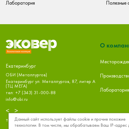
Лаборатория
Полезные 
О компан
Месторожде
Екатеринбург
ООО «Строительный двор», Екатеринбург
ООО «Стро
Производств
р А
Екатеринбург ул. Шефская, 1
Екатеринбург
оф.314
тел: +7 (343) 344-11-11
Лаборатория
тел: +7 (34
ekt@sdvor.com
sale@m.splat
<
>
Данный сайт использует файлы cookie и прочие похожие
тел:
8 (800) 234-15-57
технологии. В том числе, мы обрабатываем Ваш IP-адрес 