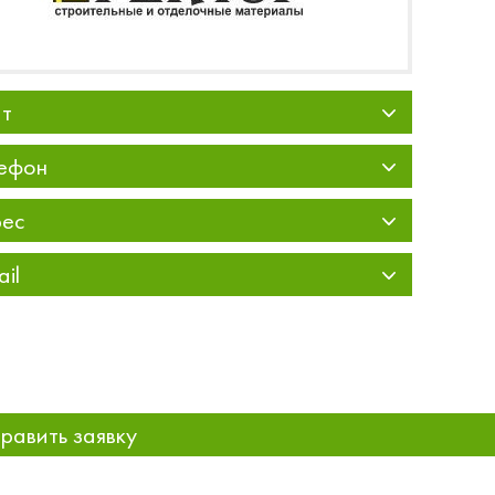
т
ефон
ес
ail
равить заявку