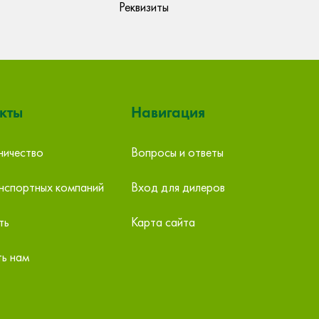
Реквизиты
кты
Навигация
ичество
Вопросы и ответы
ии, склад,
ООО ТЕРМЕКО, Торговый дом
нспортных компаний
Вход для дилеров
Екатеринбург ул. Чистопольская, 6, лит. Б
одная, 1
тел: +7 (343) 263-77-66
ть
Карта сайта
termeko@termeko.su
ь нам