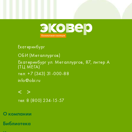
Екатеринбург
лургов)
МСК-Строительные Технол
г ул. Металлургов, 87, литер А
Екатеринбург ул. Хохрякова
этаж 3
3) 31-000-88
тел: +7 (343) 385-60-29
info@mskct.ru
<
>
тел:
8 (800) 234-15-57
О компании
Библиотека