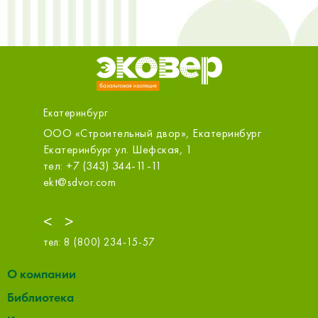
Екатеринбург
тельный двор», Екатеринбург
ООО «СтройПлатформа», Е
рг ул. Шефская, 1
Екатеринбург Промышленны
3) 344-11-11
тел: +7 (343) 226-71-45
com
sale@m.splatforma.ru
<
>
тел:
8 (800) 234-15-57
О компании
Библиотека