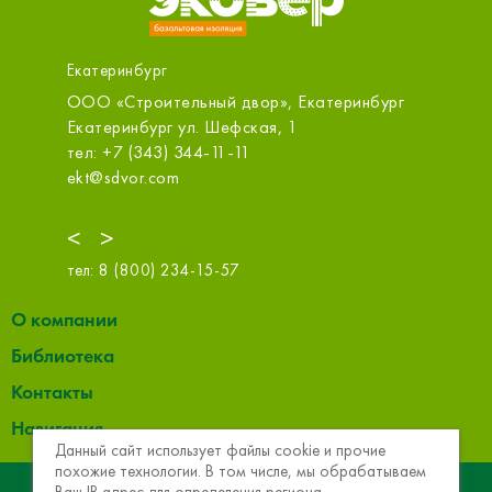
Екатеринбург
ООО «Строительный двор», Екатеринбург
Первый 
Белинск
итер А
Екатеринбург ул. Шефская, 1
Екатерин
тел: +7 (343) 344-11-11
тел: +7 
ekt@sdvor.com
zakaz@1s
<
>
тел:
8 (800) 234-15-57
О компании
Библиотека
Контакты
Навигация
Данный сайт использует файлы cookie и прочие
похожие технологии. В том числе, мы обрабатываем
© 2013 - 2026 Эковер. Базальтовая теплоизоляция и