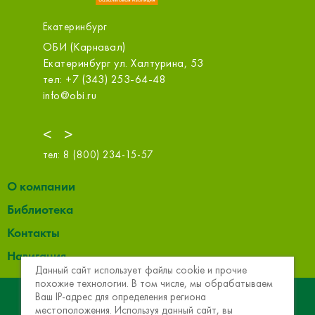
Екатеринбург
ОБИ (Карнавал)
ООО «СтройП
Екатеринбург ул. Халтурина, 53
Екатеринбург у
оф.314
тел: +7 (343) 253-64-48
тел: +7 (343) 
info@obi.ru
sale@m.splatfor
<
>
тел:
8 (800) 234-15-57
О компании
Библиотека
Контакты
Навигация
Данный сайт использует файлы cookie и прочие
похожие технологии. В том числе, мы обрабатываем
© 2013 - 2026 Эковер. Базальтовая теплоизоляция и
Ваш IP-адрес для определения региона
местоположения. Используя данный сайт, вы
звукоизоляция