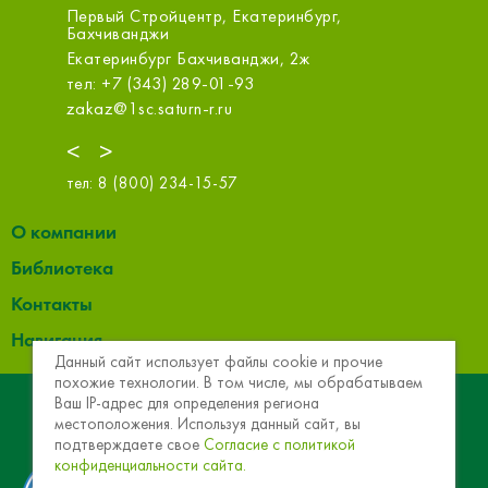
Первый Стройцентр, Екатеринбург,
Первый 
Бахчиванджи
Белинск
, стр.3,
Екатеринбург Бахчиванджи, 2ж
Екатерин
тел: +7 (343) 289-01-93
тел: +7 
zakaz@1sc.saturn-r.ru
zakaz@1s
<
>
тел:
8 (800) 234-15-57
О компании
Библиотека
Контакты
Навигация
Данный сайт использует файлы cookie и прочие
похожие технологии. В том числе, мы обрабатываем
© 2013 - 2026 Эковер. Базальтовая теплоизоляция и
Ваш IP-адрес для определения региона
местоположения. Используя данный сайт, вы
звукоизоляция
подтверждаете свое
Согласие с политикой
конфиденциальности сайта.