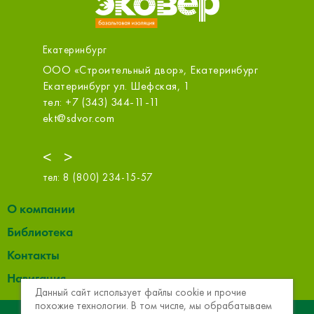
Екатеринбург
ООО «Строительный двор», Екатеринбург
Первый 
Белинск
Екатеринбург ул. Шефская, 1
Екатерин
тел: +7 (343) 344-11-11
тел: +7 
ekt@sdvor.com
zakaz@1s
<
>
тел:
8 (800) 234-15-57
О компании
Библиотека
Контакты
Навигация
Данный сайт использует файлы cookie и прочие
похожие технологии. В том числе, мы обрабатываем