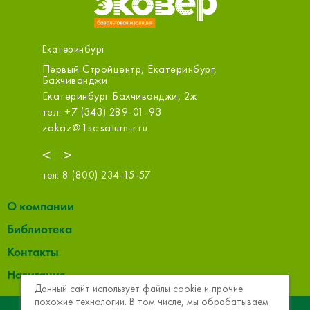
Екатеринбург
Первый Стройцентр, Екатеринбург,
ООО «С
Бахчиванджи
, стр.3,
Екатери
Екатеринбург Бахчиванджи, 2ж
тел: +7 
тел: +7 (343) 289-01-93
sale@m.s
zakaz@1sc.saturn-r.ru
<
>
тел:
8 (800) 234-15-57
О компании
Библиотека
Контакты
Навигация
Данный сайт использует файлы cookie и прочие
похожие технологии. В том числе, мы обрабатываем