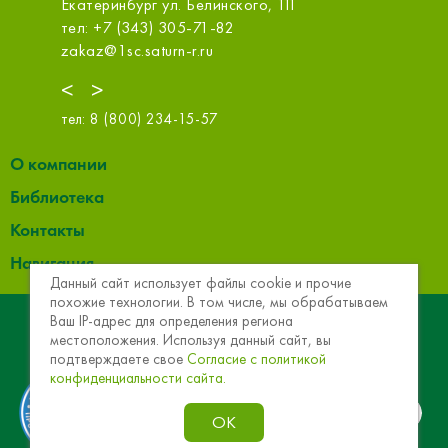
Екатеринбург ул. Белинского, 111
(ТЦ МЕГ
тел: +7 (343) 305-71-82
тел: +7
zakaz@1sc.saturn-r.ru
info@obi
<
>
тел:
8 (800) 234-15-57
О компании
Библиотека
Контакты
Навигация
Данный сайт использует файлы cookie и прочие
похожие технологии. В том числе, мы обрабатываем
© 2013 - 2026 Эковер. Базальтовая теплоизоляция и
Ваш IP-адрес для определения региона
местоположения. Используя данный сайт, вы
звукоизоляция
подтверждаете свое
Согласие с политикой
конфиденциальности сайта.
ОК