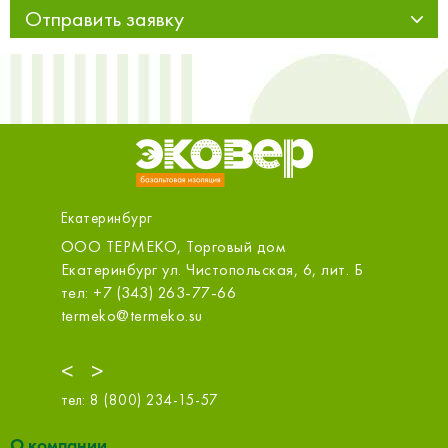
Отправить заявку
Екатеринбург
КО, Торговый дом
ОБИ (Карнавал)
г ул. Чистопольская, 6, лит. Б
Екатеринбург ул. Халтурина
3) 263-77-66
тел: +7 (343) 253-64-48
rmeko.su
info@obi.ru
<
>
тел:
8 (800) 234-15-57
О компании