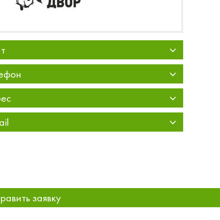
т
ефон
ес
ail
равить заявку