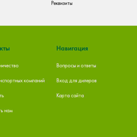
Реквизиты
кты
Навигация
ичество
Вопросы и ответы
бург,
МСК-Строительные Технологии, ООО
нспортных компаний
Вход для дилеров
Екатеринбург ул. Хохрякова 63, вход №13,
Е
2ж
этаж 3
т
ть
Карта сайта
тел: +7 (343) 385-60-29
i
info@mskct.ru
ь нам