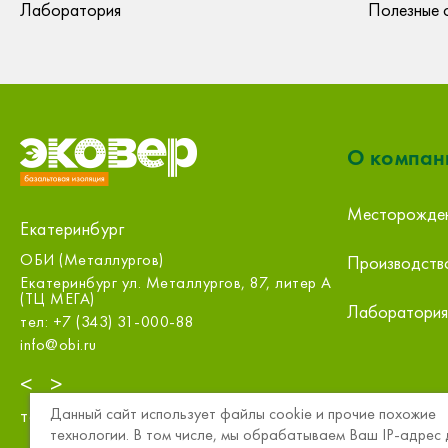
Лаборатория
Полезные 
О компан
Месторожде
Екатеринбург
ООО «СтройПлатформа», Екатеринбург
МСК-Строите
Производств
ООО
 А
Екатеринбург Промышленный проезд,10А
Екатеринбург
тел: +7 (343) 226-71-45
Лаборатория
тел: +7 (343
sale@m.splatforma.ru
info@mskct.ru
<
>
Данный сайт использует файлы cookie и прочие похожие
тел:
8 (800) 234-15-57
технологии. В том числе, мы обрабатываем Ваш IP-адрес 