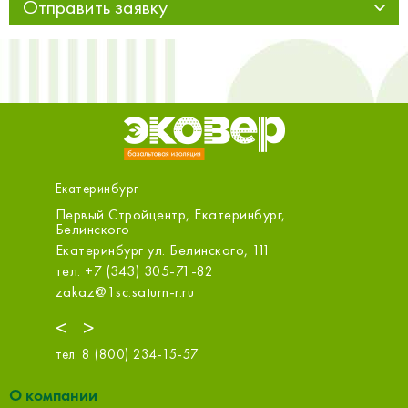
Отправить заявку
Екатеринбург
Первый Стройцентр, Екатеринбург,
ООО «Ст
Белинского
Екатери
Екатеринбург ул. Белинского, 111
тел: +7 
тел: +7 (343) 305-71-82
ekt@sdv
zakaz@1sc.saturn-r.ru
<
>
тел:
8 (800) 234-15-57
О компании