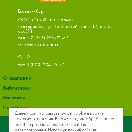
Екатеринбург
ОО «СтройПлатформа»
ОБИ (Карнавал)
катеринбург ул. Сибирский тракт 12, стр.3,
Екатеринбург ул. 
ф.314
тел: +7 (343) 253
ел: +7 (343) 226-71-45
info@obi.ru
ale@m.splatforma.ru
<
>
тел:
8 (800) 234-15-57
О компании
Библиотека
Контакты
Навигация
Данный сайт использует файлы cookie и прочие
похожие технологии. В том числе, мы обрабатываем
© 2013 - 2026 Эковер. Базальтовая теплоизоляция и
Ваш IP-адрес для определения региона
местоположения. Используя данный сайт, вы
звукоизоляция