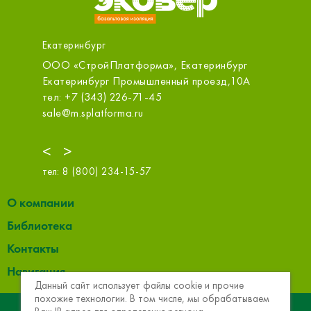
Екатеринбург
ООО «СтройПлатформа», Екатеринбург
Первый 
Бахчива
Екатеринбург Промышленный проезд,10А
Екатери
тел: +7 (343) 226-71-45
тел: +7 
sale@m.splatforma.ru
zakaz@1s
<
>
тел:
8 (800) 234-15-57
О компании
Библиотека
Контакты
Навигация
Данный сайт использует файлы cookie и прочие
похожие технологии. В том числе, мы обрабатываем
© 2013 - 2026 Эковер. Базальтовая теплоизоляция и