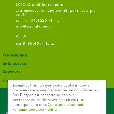
нбург
ООО «СтройПлатформа»
ООО ТЕ
Екатеринбург ул. Сибирский тракт 12, стр.3,
Екатерин
оф.314
тел: +7
тел: +7 (343) 226-71-45
termeko
sale@m.splatforma.ru
<
>
тел:
8 (800) 234-15-57
О компании
Библиотека
Контакты
Навигация
Данный сайт использует файлы cookie и прочие
похожие технологии. В том числе, мы обрабатываем
© 2013 - 2026 Эковер. Базальтовая теплоизоляция и
Ваш IP-адрес для определения региона
местоположения. Используя данный сайт, вы
звукоизоляция
подтверждаете свое
Согласие с политикой
конфиденциальности сайта.