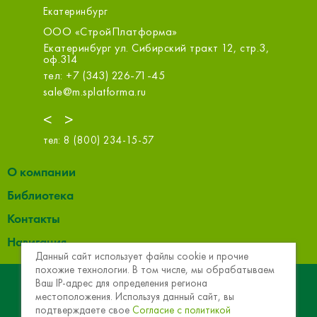
Екатеринбург
ООО «СтройПлатформа»
МСК-Строи
ООО
. Б
Екатеринбург ул. Сибирский тракт 12, стр.3,
оф.314
Екатеринбу
тел: +7 (343) 226-71-45
тел: +7 (3
sale@m.splatforma.ru
info@mskct
<
>
тел:
8 (800) 234-15-57
О компании
Библиотека
Контакты
Навигация
Данный сайт использует файлы cookie и прочие
похожие технологии. В том числе, мы обрабатываем
© 2013 - 2026 Эковер. Базальтовая теплоизоляция и
Ваш IP-адрес для определения региона
местоположения. Используя данный сайт, вы
звукоизоляция
подтверждаете свое
Согласие с политикой