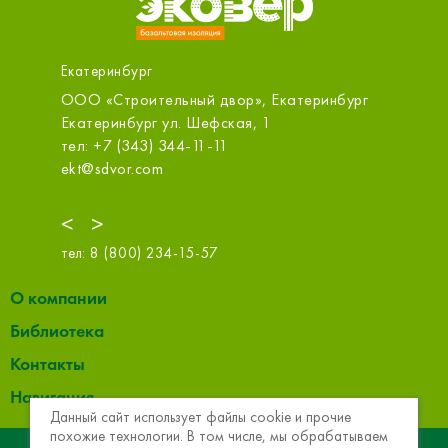
Екатеринбург
ООО «Строительный двор», Екатеринбург
ООО ТЕ
, стр.3,
Екатеринбург ул. Шефская, 1
Екатерин
тел: +7 (343) 344-11-11
тел: +7
ekt@sdvor.com
termeko
<
>
тел:
8 (800) 234-15-57
О компании
Библиотека
Контакты
Навигация
Данный сайт использует файлы cookie и прочие
похожие технологии. В том числе, мы обрабатываем