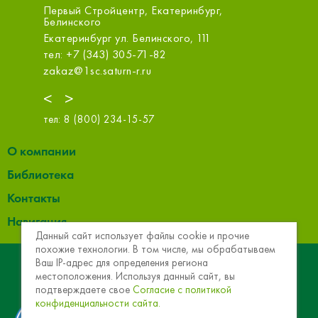
Первый Стройцентр, Екатеринбург,
МСК-Строи
Белинского
ООО
№13,
Екатеринбург ул. Белинского, 111
Екатеринбу
тел: +7 (343) 305-71-82
тел: +7 (3
zakaz@1sc.saturn-r.ru
info@mskct
<
>
тел:
8 (800) 234-15-57
О компании
Библиотека
Контакты
Навигация
Данный сайт использует файлы cookie и прочие
похожие технологии. В том числе, мы обрабатываем
© 2013 - 2026 Эковер. Базальтовая теплоизоляция и
Ваш IP-адрес для определения региона
местоположения. Используя данный сайт, вы
звукоизоляция
подтверждаете свое
Согласие с политикой
конфиденциальности сайта.