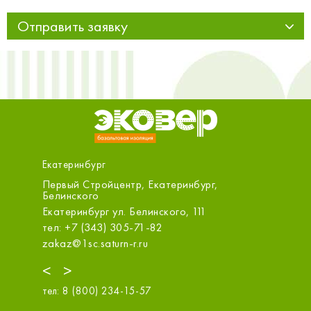
Отправить заявку
Екатеринбург
Первый Стройцентр, Екатеринбург,
ОБИ (Ка
Белинского
Екатерин
Екатеринбург ул. Белинского, 111
тел: +7 
тел: +7 (343) 305-71-82
info@obi.
zakaz@1sc.saturn-r.ru
<
>
тел:
8 (800) 234-15-57