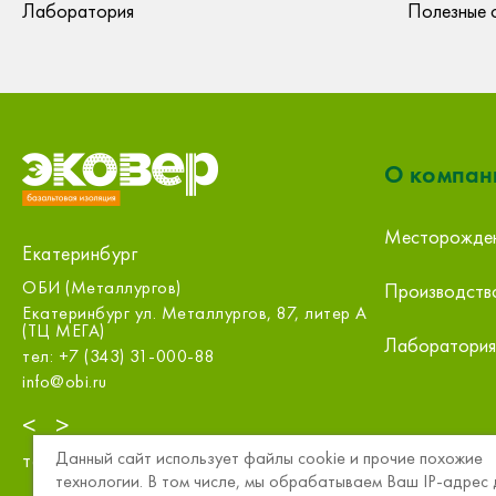
Лаборатория
Полезные 
О компан
Месторожде
Екатеринбург
Первый Стройцентр, Екатеринбург,
Производств
Бахчиванджи
лургов, 87, литер А
Екатеринбург Бахчиванджи, 2ж
Лаборатория
8
тел: +7 (343) 289-01-93
zakaz@1sc.saturn-r.ru
<
>
Данный сайт использует файлы cookie и прочие похожие
тел:
8 (800) 234-15-57
технологии. В том числе, мы обрабатываем Ваш IP-адрес 