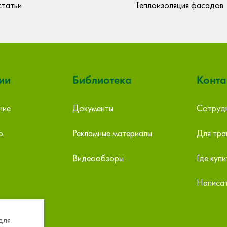
статьи
Теплоизоляция фасадов
ии
Библиотека
Конта
ние
Документы
Сотрудн
ОБИ (Карнавал)
МСК-Строи
о
Рекламные материалы
Для тра
Екатеринбург ул. Халтурина, 53
Екатеринбу
этаж 3
тел: +7 (343) 253-64-48
Видеообзоры
Где купи
тел: +7 (3
info@obi.ru
info@mskct.
Написат
для