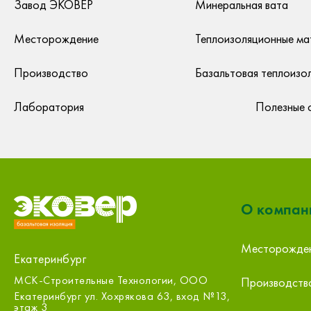
Завод ЭКОВЕР
Минеральная вата
Месторождение
Теплоизоляционные ма
Производство
Базальтовая теплоизо
Лаборатория
Полезные 
О компан
Месторожде
Екатеринбург
Первый Стройцентр, Екатеринбург,
ООО «Строй
Производств
Бахчиванджи
,
Екатеринбург 
Екатеринбург Бахчиванджи, 2ж
оф.314