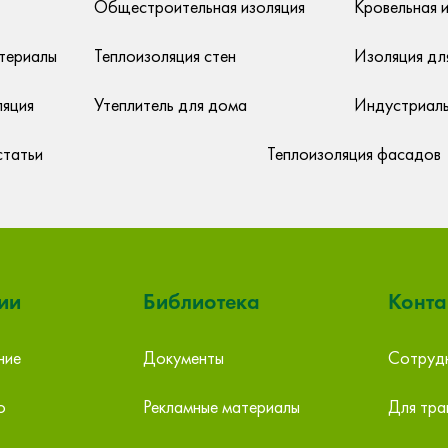
Общестроительная изоляция
Кровельная 
териалы
Теплоизоляция стен
Изоляция дл
ляция
Утеплитель для дома
Индустриаль
статьи
Теплоизоляция фасадов
ии
Библиотека
Конта
ние
Документы
Сотрудн
Платформа»
Первый Стройцентр, Екатеринб
о
Рекламные материалы
Для тра
Белинского
ул. Сибирский тракт 12, стр.3,
Екатеринбург ул. Белинского, 