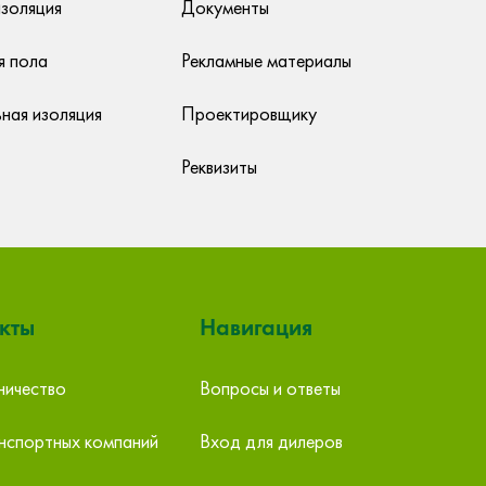
изоляция
Документы
я пола
Рекламные материалы
ная изоляция
Проектировщику
Реквизиты
кты
Навигация
ичество
Вопросы и ответы
ург,
ООО «Строительный двор», Екатеринбург
О
нспортных компаний
Вход для дилеров
Екатеринбург ул. Шефская, 1
Ек
111