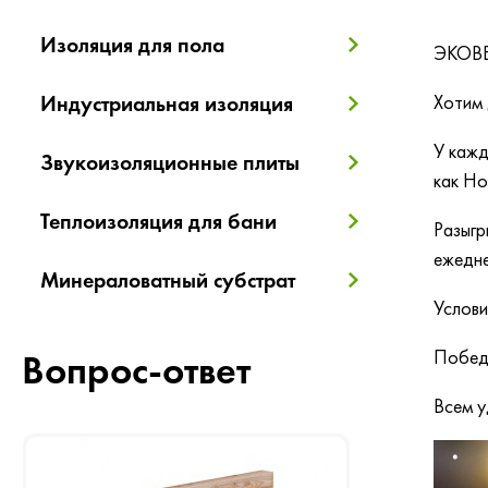
Изоляция для пола
ЭКОВЕР
Индустриальная изоляция
Хотим 
У кажд
Звукоизоляционные плиты
как Но
Теплоизоляция для бани
Разыгр
ежедне
Минераловатный субстрат
Услови
Победи
Вопрос-ответ
Всем у