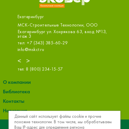
Екатеринбург
тельные Технологии, ООО
ОБИ (Карнавал)
рг ул. Хохрякова 63, вход №13,
Екатеринбург ул. Халтурина
тел: +7 (343) 253-64-48
3) 385-60-29
info@obi.ru
ru
<
>
тел:
8 (800) 234-15-57
О компании
Библиотека
Контакты
Навигация
Данный сайт использует файлы cookie и прочие
похожие технологии. В том числе, мы обрабатываем
© 2013 - 2026 Эковер. Базальтовая теплоизоляция и
Ваш IP-адрес для определения региона