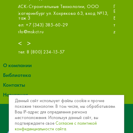
, ООО
Первый Стройцентр, Екатеринбург,
ОБИ
Белинского
 вход №13,
Ека
Екатеринбург ул. Белинского, 111
(ТЦ
тел: +7 (343) 305-71-82
тел
zakaz@1sc.saturn-r.ru
info
<
>
тел:
8 (800) 234-15-57
О компании
Библиотека
Контакты
Навигация
Данный сайт использует файлы cookie и прочие
похожие технологии. В том числе, мы обрабатываем
© 2013 - 2026 Эковер. Базальтовая теплоизоляция и
Ваш IP-адрес для определения региона
местоположения. Используя данный сайт, вы
звукоизоляция
подтверждаете свое
Согласие с политикой
конфиденциальности сайта.