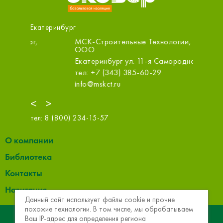
Екатеринбург
МСК-Строительные Технологии, склад,
ООО ТЕ
ООО
Екатерин
Екатеринбург ул. 11-я Самородная, 1
тел: +7
тел: +7 (343) 385-60-29
termeko
info@mskct.ru
<
>
тел:
8 (800) 234-15-57
О компании
Библиотека
Контакты
Навигация
Данный сайт использует файлы cookie и прочие
похожие технологии. В том числе, мы обрабатываем
© 2013 - 2026 Эковер. Базальтовая теплоизоляция и
Ваш IP-адрес для определения региона