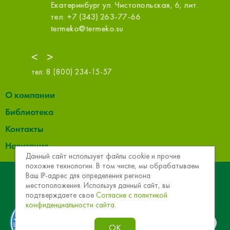
Белинск
Екатеринбург ул. Чистопольская, 6, лит. Б
1
Екатерин
тел: +7 (343) 263-77-66
тел: +7 
termeko@termeko.su
zakaz@1s
<
>
тел:
8 (800) 234-15-57
О компании
Библиотека
Контакты
Навигация
Данный сайт использует файлы cookie и прочие
похожие технологии. В том числе, мы обрабатываем
© 2013 - 2026 Эковер. Базальтовая теплоизоляция и
Ваш IP-адрес для определения региона
местоположения. Используя данный сайт, вы
звукоизоляция
подтверждаете свое
Согласие с политикой
конфиденциальности сайта.
ОК