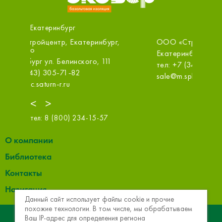
Екатеринбург
ООО «СтройПлатформа», Екатеринбург
ОБИ (Ка
Екатеринбург Промышленный проезд,10А
Екатери
тел: +7 (343) 226-71-45
тел: +7
sale@m.splatforma.ru
info@obi
<
>
тел:
8 (800) 234-15-57
О компании
Библиотека
Контакты
Навигация
Данный сайт использует файлы cookie и прочие
похожие технологии. В том числе, мы обрабатываем
© 2013 - 2026 Эковер. Базальтовая теплоизоляция и
Ваш IP-адрес для определения региона