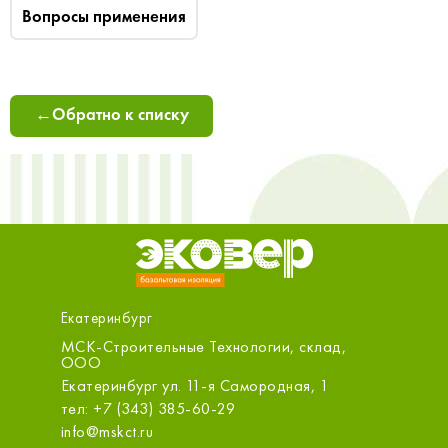
Вопросы применения
←
Обратно к списку
Екатеринбург
нбург
МСК-Строительные Технологии, склад,
ООО «С
ООО
Екатерин
Екатеринбург ул. 11-я Самородная, 1
оф.314
тел: +7 (343) 385-60-29
тел: +7 
info@mskct.ru
sale@m.s