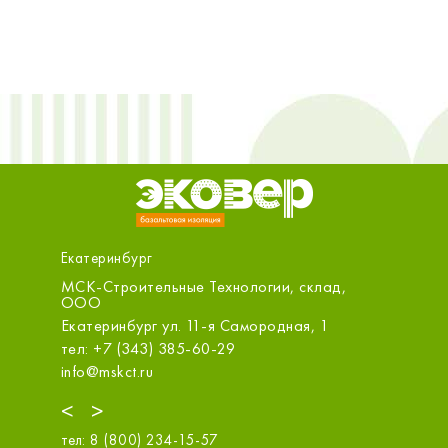
Екатеринбург
Технологии, склад,
ООО «Строительный двор», Екатери
Екатеринбург ул. Шефская, 1
-я Самородная, 1
тел: +7 (343) 344-11-11
0-29
ekt@sdvor.com
<
>
тел:
8 (800) 234-15-57