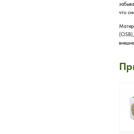
забыва
что сн
Матери
(OSB),
внешне
Пр