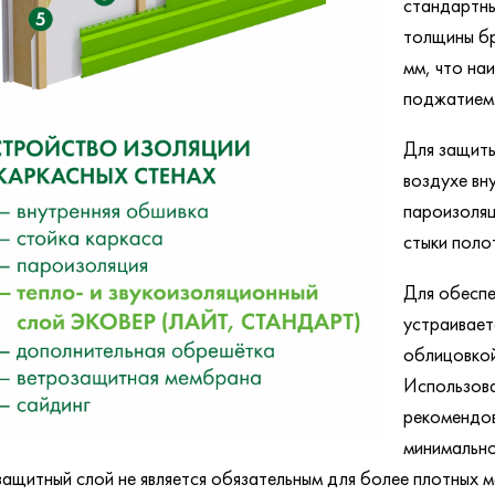
стандартны
толщины б
мм, что на
поджатием
Для защиты
воздухе вн
пароизоляц
стыки поло
Для обеспе
устраивает
облицовкой
Использов
рекомендов
минимально
ащитный слой не является обязательным для более плотных м