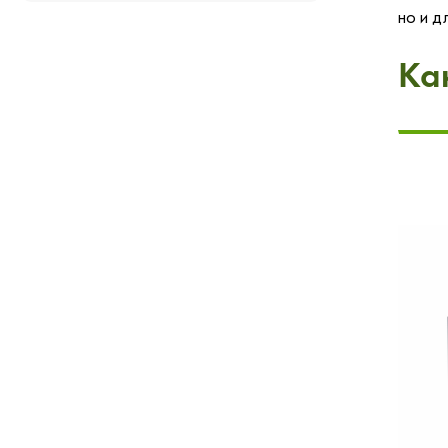
но и д
Ка