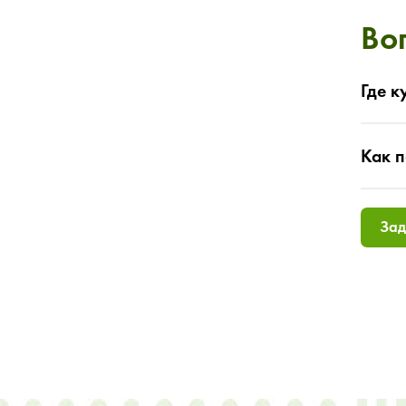
Во
Где к
Как п
Зад