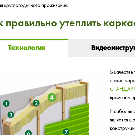
ля круглогодичного проживания.
к правильно утеплить карка
Технология
Видеоинстру
В качестве
легкие марк
СТАНДАР
временем п
Наиболее р
является ш
конструкци