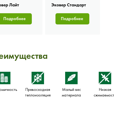
овер Лайт
Эковер Стандарт
Подробнее
Подробнее
еимущества
омичность
Превосходная
Малый вес
Низкая
теплоизоляция
материала
сжимаемос