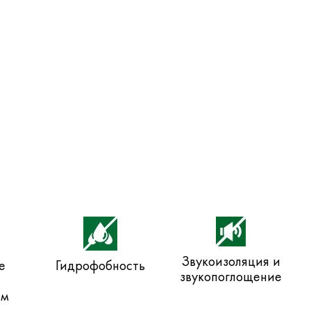
Звукоизоляция и
е
Гидрофобность
звукопоглощение
ем