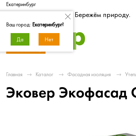
Екатеринбург
Экономим энергию. Бережём природу.
Ваш город:
Екатеринбург
?
Да
Нет
Главная
Каталог
Фасадная изоляция
Утеп
Эковер Экофасад 