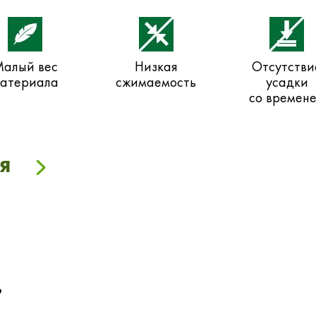
алый вес
Низкая
Отсутстви
атериала
сжимаемость
усадки
со времен
я
?