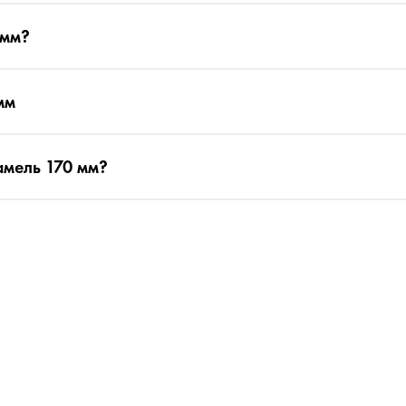
 мм?
мм
мель 170 мм?