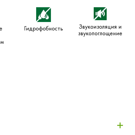
Звукоизоляция и
е
Гидрофобность
звукопоглощение
ем