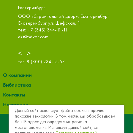
Екатеринбург
ОО
ООО «Строительный двор», Екатеринбург
ООО «С
д №13,
Екатеринбург ул. Шефская, 1
Екатерин
оф.314
тел: +7 (343) 344-11-11
тел: +7 
ekt@sdvor.com
sale@m.s
<
>
тел:
8 (800) 234-15-57
О компании
Библиотека
Контакты
Навигация
Данный сайт использует файлы cookie и прочие
похожие технологии. В том числе, мы обрабатываем
© 2013 - 2026 Эковер. Базальтовая теплоизоляция и
Ваш IP-адрес для определения региона
местоположения. Используя данный сайт, вы
звукоизоляция