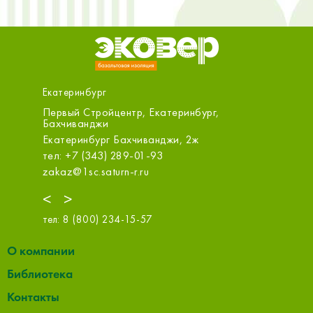
Екатеринбург
Первый Стройцентр, Екатеринбург,
Первый 
Бахчиванджи
Белинск
ит. Б
Екатеринбург Бахчиванджи, 2ж
Екатерин
тел: +7 (343) 289-01-93
тел: +7 
zakaz@1sc.saturn-r.ru
zakaz@1s
<
>
тел:
8 (800) 234-15-57
О компании
Библиотека
Контакты