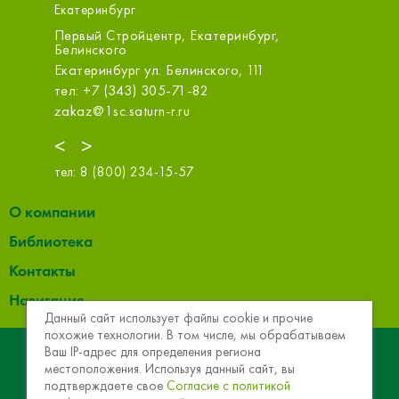
Екатеринбург
Первый Стройцентр, Екатеринбург,
ООО «С
Белинского
Екатери
Екатеринбург ул. Белинского, 111
тел: +7 
тел: +7 (343) 305-71-82
sale@m.s
zakaz@1sc.saturn-r.ru
<
>
тел:
8 (800) 234-15-57
О компании
Библиотека
Контакты
Навигация
Данный сайт использует файлы cookie и прочие
похожие технологии. В том числе, мы обрабатываем
© 2013 - 2026 Эковер. Базальтовая теплоизоляция и
Ваш IP-адрес для определения региона
местоположения. Используя данный сайт, вы
звукоизоляция
подтверждаете свое
Согласие с политикой