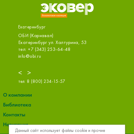
Екатеринбург
ОО
ОБИ (Карнавал)
Первый 
Бахчива
д №13,
Екатеринбург ул. Халтурина, 53
Екатери
тел: +7 (343) 253-64-48
тел: +7 
info@obi.ru
zakaz@1s
<
>
тел:
8 (800) 234-15-57
О компании
Библиотека
Контакты
Навигация
Данный сайт использует файлы cookie и прочие