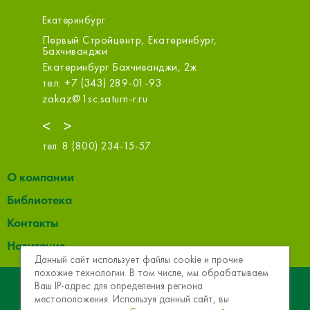
Екатеринбург
Первый Стройцентр, Екатеринбург,
МСК-Ст
Бахчиванджи
, стр.3,
Екатери
Екатеринбург Бахчиванджи, 2ж
этаж 3
тел: +7 (343) 289-01-93
тел: +7
zakaz@1sc.saturn-r.ru
info@msk
<
>
тел:
8 (800) 234-15-57
О компании
Библиотека
Контакты
Навигация
Данный сайт использует файлы cookie и прочие
похожие технологии. В том числе, мы обрабатываем
© 2013 - 2026 Эковер. Базальтовая теплоизоляция и
Ваш IP-адрес для определения региона
местоположения. Используя данный сайт, вы
звукоизоляция