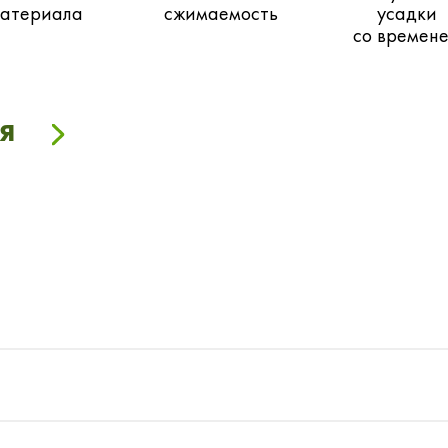
атериала
сжимаемость
усадки
со времен
я