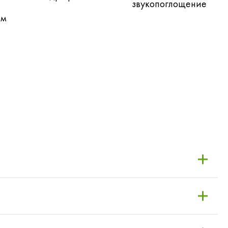
звукопоглощение
ем