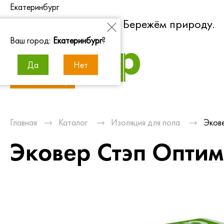
Екатеринбург
Экономим энергию. Бережём природу.
Ваш город:
Екатеринбург
?
Да
Нет
Главная
Каталог
Изоляция для пола
Экове
Эковер Стэп Оптим