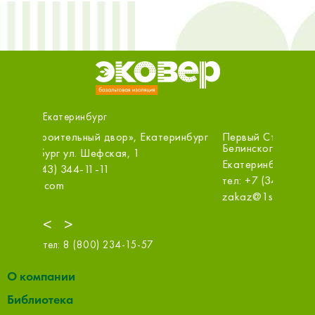
Екатеринбург
нбург
Первый Стройцентр, Екатеринбург,
ООО «С
Белинского
Екатерин
Екатеринбург ул. Белинского, 111
оф.314
тел: +7 (343) 305-71-82
тел: +7 
zakaz@1sc.saturn-r.ru
sale@m.s
<
>
тел:
8 (800) 234-15-57
О компании
Библиотека