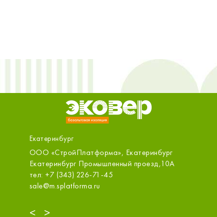
Екатеринбург
ОО
ООО «СтройПлатформа», Екатеринбург
ООО «Ст
д №13,
Екатеринбург Промышленный проезд,10А
Екатери
тел: +7 (343) 226-71-45
тел: +7 
sale@m.splatforma.ru
ekt@sdv
<
>