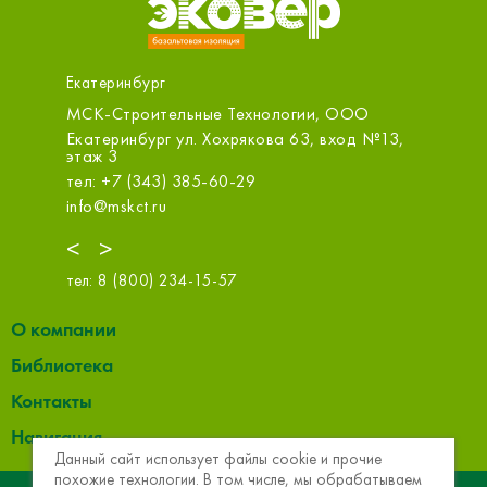
Екатеринбург
МСК-Строительные Технологии, ООО
Первый 
Бахчива
ит. Б
Екатеринбург ул. Хохрякова 63, вход №13,
этаж 3
Екатери
тел: +7 (343) 385-60-29
тел: +7 
info@mskct.ru
zakaz@1s
<
>
тел:
8 (800) 234-15-57
О компании
Библиотека
Контакты
Навигация
Данный сайт использует файлы cookie и прочие
похожие технологии. В том числе, мы обрабатываем