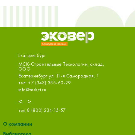
Екатеринбург
МСК-Строительные Технологии, склад,
ООО «С
ООО
Екатерин
Екатеринбург ул. 11-я Самородная, 1
оф.314
тел: +7 (343) 385-60-29
тел: +7 
info@mskct.ru
sale@m.s
<
>
тел:
8 (800) 234-15-57
О компании
Библиотека