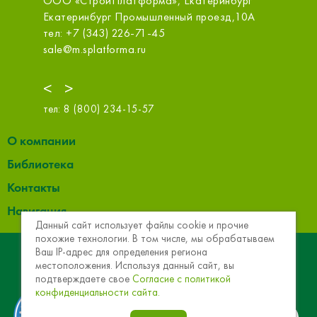
бург
ООО ТЕРМЕКО, Торговый дом
ОБИ (К
д,10А
Екатеринбург ул. Чистопольская, 6, лит. Б
Екатери
тел: +7 (343) 263-77-66
тел: +7
termeko@termeko.su
info@obi
<
>
тел:
8 (800) 234-15-57
О компании
Библиотека
Контакты
Навигация
Данный сайт использует файлы cookie и прочие
похожие технологии. В том числе, мы обрабатываем
© 2013 - 2026 Эковер. Базальтовая теплоизоляция и
Ваш IP-адрес для определения региона
местоположения. Используя данный сайт, вы
звукоизоляция
подтверждаете свое
Согласие с политикой
конфиденциальности сайта.