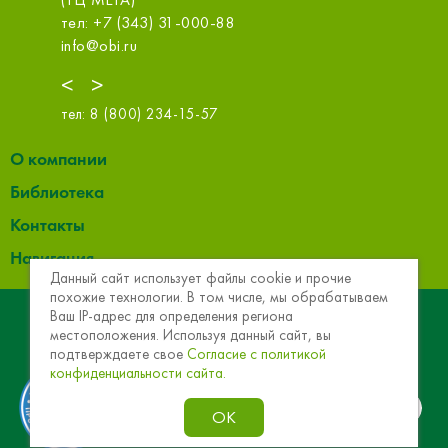
тел: +7
тел: +7 (343) 31-000-88
info@obi
info@obi.ru
<
>
тел:
8 (800) 234-15-57
О компании
Библиотека
Контакты
Навигация
Данный сайт использует файлы cookie и прочие
похожие технологии. В том числе, мы обрабатываем
© 2013 - 2026 Эковер. Базальтовая теплоизоляция и
Ваш IP-адрес для определения региона
местоположения. Используя данный сайт, вы
звукоизоляция
подтверждаете свое
Согласие с политикой
конфиденциальности сайта.
ОК