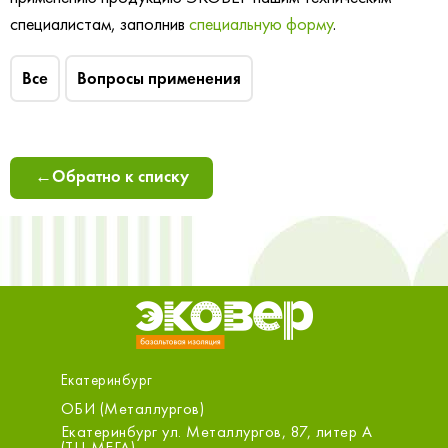
специалистам, заполнив
специальную форму
.
Все
Вопросы применения
←
Обратно к списку
Екатеринбург
ОБИ (Металлургов)
ОБИ (Ка
, стр.3,
Екатеринбург ул. Металлургов, 87, литер А
Екатери
(ТЦ МЕГА)